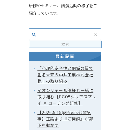
研修やセミナー、講演活動の様子をご
紹介しています。
最新記事
「心理的安全性と関係の質で
創る未来の中井工業株式会社
様」の取り組み
イオンリテール㈱様と一緒に
取り組む【EGO®シリアスプレ
イ × コーチング研修】
【2026.5.15@Press公開記
事】正論より『ご機嫌』が部
下を動かす