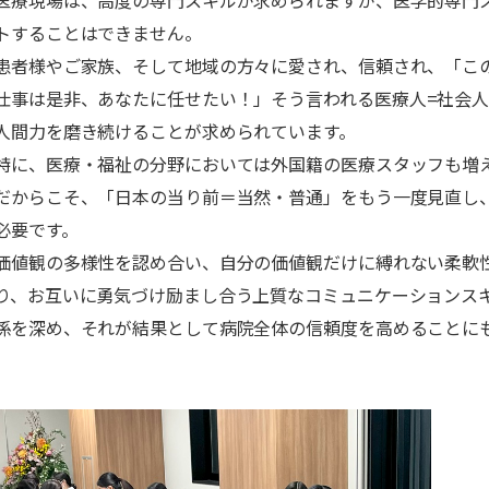
医療現場は、高度の専門スキルが求められますが、医学的専門
トすることはできません。
患者様やご家族、そして地域の方々に愛され、信頼され、「こ
仕事は是非、あなたに任せたい！」そう言われる医療人
=
社会
人間力を磨き続けることが求められています。
特に、医療・福祉の分野においては外国籍の医療スタッフも増
だからこそ、「日本の当り前＝当然・普通」をもう一度見直し
必要です。
価値観の多様性を認め合い、自分の価値観だけに縛れない柔軟
り、お互いに勇気づけ励まし合う上質なコミュニケーションス
係を深め、それが結果として病院全体の信頼度を高めることに