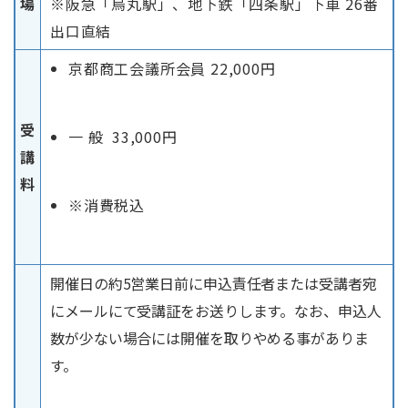
場
※阪急「烏丸駅」、地下鉄「四条駅」下車 26番
出口直結
京都商工会議所会員 22,000円
受
一 般 33,000円
講
料
※消費税込
開催日の約5営業日前に申込責任者または受講者宛
にメールにて受講証をお送りします。なお、申込人
数が少ない場合には開催を取りやめる事がありま
す。