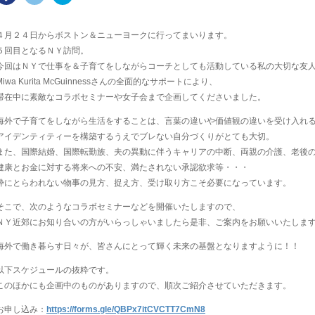
４月２４日からボストン＆ニューヨークに行ってまいります。
５回目となるＮＹ訪問。
今回はＮＹで仕事を＆子育てをしながらコーチとしても活動している私の大切な友
Miwa Kurita McGuinnessさんの全面的なサポートにより、
滞在中に素敵なコラボセミナーや女子会まで企画してくださいました。
海外で子育てをしながら生活をすることは、言葉の違いや価値観の違いを受け入れ
アイデンティティーを構築するうえでブレない自分づくりがとても大切。
また、国際結婚、国際転勤族、夫の異動に伴うキャリアの中断、両親の介護、老後
健康とお金に対する将来への不安、満たされない承認欲求等・・・
枠にとらわれない物事の見方、捉え方、受け取り方こそ必要になっています。
そこで、次のようなコラボセミナーなどを開催いたしますので、
ＮＹ近郊にお知り合いの方がいらっしゃいましたら是非、ご案内をお願いいたしま
海外で働き暮らす日々が、皆さんにとって輝く未来の基盤となりますように！！
以下スケジュールの抜粋です。
このほかにも企画中のものがありますので、順次ご紹介させていただきます。
お申し込み：
https://forms.gle/QBPx7itCVCTT7CmN8