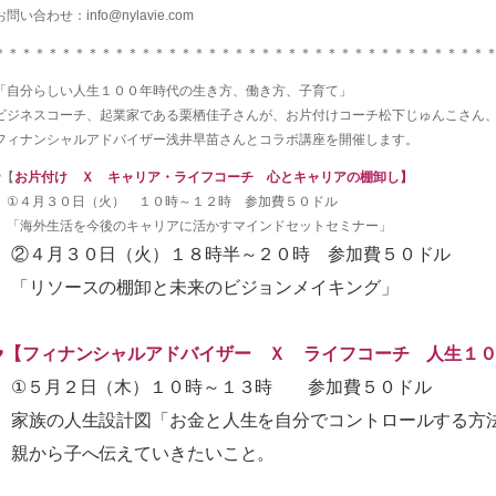
お問い合わせ：info@nylavie.com
＊＊＊＊＊＊＊＊＊＊＊＊＊＊＊＊＊＊＊＊＊＊＊＊＊＊＊＊＊＊＊＊＊＊＊＊＊
「自分らしい人生１００年時代の生き方、働き方、子育て」
ビジネスコーチ、起業家である栗栖佳子さんが、お片付けコーチ松下じゅんこさん
フィナンシャルアドバイザー浅井早苗さんとコラボ講座を開催します。
♥【
お片付け Ｘ キャリア・ライフコーチ 心とキャリアの棚卸し】
①４月３０日（火） １０時～１２時 参加費５０ドル
「海外生活を今後のキャリアに活かすマインドセットセミナー」
②４月３０日（火）１８時半～２０時 参加費５０ドル
「リソースの棚卸と未来のビジョンメイキング」
♥【フィナンシャルアドバイザー Ｘ ライフコーチ 人生１
①５月２日（木）１０時～１３時 参加費５０ドル
家族の人生設計図「お金と人生を自分でコントロールする方
親から子へ伝えていきたいこと。