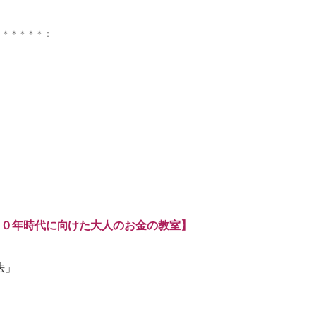
＊＊＊＊＊＊：
、
００年時代に向けた大人のお金の教室】
法」