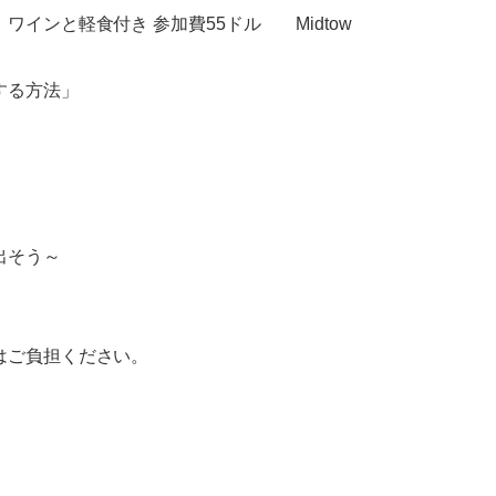
ンと軽食付き 参加費55ドル Midtow
する方法」
出そう～
はご負担ください。