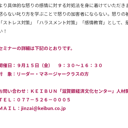
より具体的な怒りの感情に対する対処法を身に着けていただき
怒らない叱り方を学ぶことで怒りの加害者にならない。怒りの
「ストレス対策」「ハラスメント対策」「感情教育」として、
い！
セミナーの詳細は下記のとおりです。
開催日：９月１５日（金） ９：３０～１６：３０
対 象：リーダー・マネージャークラスの方
お問い合わせ：ＫＥＩＢＵＮ「滋賀銀経済文化センター」人材
ＴＥＬ：０７７－５２６－０００５
ＭＡＩＬ：jinzai@keibun.co.jp