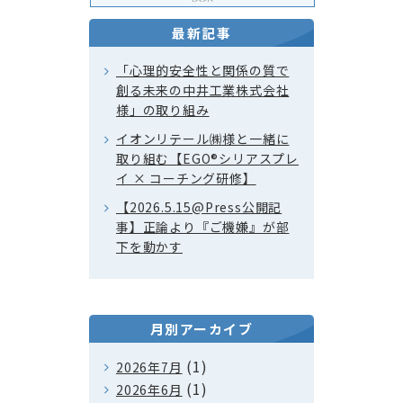
最新記事
「心理的安全性と関係の質で
創る未来の中井工業株式会社
様」の取り組み
イオンリテール㈱様と一緒に
取り組む【EGO®シリアスプレ
イ × コーチング研修】
【2026.5.15@Press公開記
事】正論より『ご機嫌』が部
下を動かす
月別アーカイブ
(1)
2026年7月
(1)
2026年6月