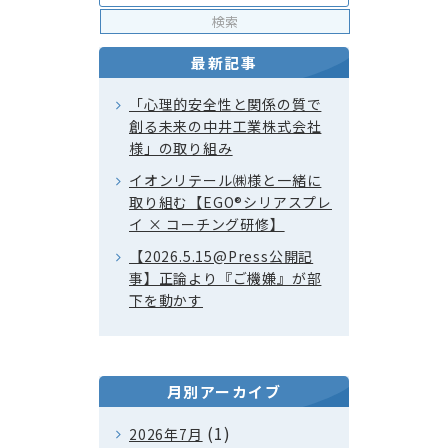
最新記事
「心理的安全性と関係の質で
創る未来の中井工業株式会社
様」の取り組み
イオンリテール㈱様と一緒に
取り組む【EGO®シリアスプレ
イ × コーチング研修】
【2026.5.15@Press公開記
事】正論より『ご機嫌』が部
下を動かす
月別アーカイブ
(1)
2026年7月