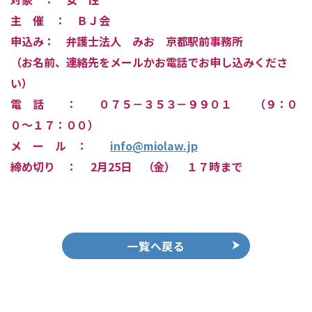
主 催 ： ＢＪ会
申込み：
弁護士法人 みお 京都駅前事務所
（お名前、連絡先をメールかお電話でお申し込みくださ
い）
電 話 ： ０７５－３５３－９９０１ （９：０
０～１７：００）
メ ー ル ：
info@miolaw.jp
締め切り ： 2月25日 （金） １７時まで
一覧へ戻る