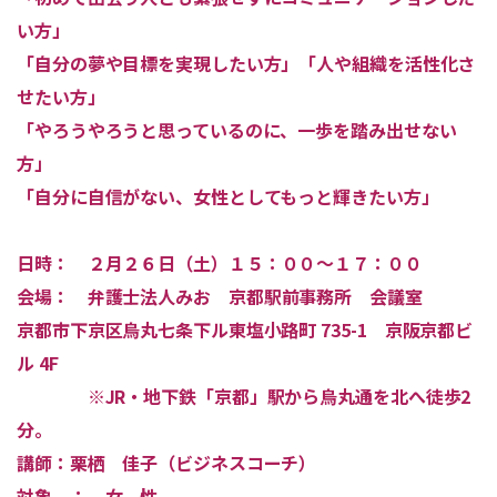
い方」
「自分の夢や目標を実現したい方」「人や組織を活性化さ
せたい方」
「やろうやろうと思っているのに、一歩を踏み出せない
方」
「自分に自信がない、女性としてもっと輝きたい方」
日時：
２月２６日（土）１５：００～１７：００
会場
：
弁護士法人みお 京都駅前事務所 会議室
京都市下京区烏丸七条下ル東塩小路町
735-1
京阪京都ビ
ル
4F
※
JR
・地下鉄「京都」駅から烏丸通を北へ徒歩
2
分。
講師：栗栖 佳子（ビジネスコーチ）
対象 ：
女 性