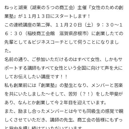
ねっと湖東（湖東の５つの商工会）主催『女性のための創
業塾』が１１月１３日にスタートします！
この連続講座の第二弾、１１月２０日（土）９：３０～１
６：３０（稲枝商工会館 滋賀県彦根市）に創業したての
先輩として＆ビジネスコーチとして伺うことになりまし
た。
名前の通り、ご参加いただけるのはすべて女性、しかもサ
ポートする講師もすべて女性という全国に向けて声を大に
してお伝えしたい講座です！！
私も創業前には『創業塾』の塾生となり、メンバーと苦楽
を共にいたしました～そして、苦労（？！）をした甲斐が
あり、なんとか創業して今２年目を迎えています。
また、励まし合ったメンバーとは今でも同級生の感覚で親
しくさせていただき、講師の先生、商工会の皆様にもずっ
と背中を押し続けていただいています。